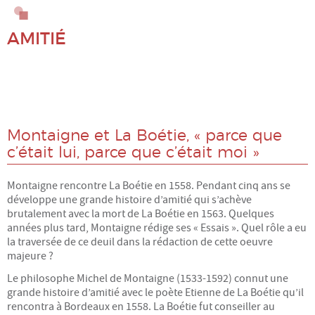
Alimentation
AMITIÉ
BD : Philo et société
Conscience
Culture, médias
Montaigne et La Boétie, « parce que
c’était lui, parce que c’était moi »
Démocratie, gouvernances
Montaigne rencontre La Boétie en 1558. Pendant cinq ans se
développe une grande histoire d’amitié qui s’achève
Droits Humains, solidarité
brutalement avec la mort de La Boétie en 1563. Quelques
années plus tard, Montaigne rédige ses « Essais ». Quel rôle a eu
Écologie, environnement, climat
la traversée de ce deuil dans la rédaction de cette oeuvre
majeure ?
Économie
Le philosophe Michel de Montaigne (1533-1592) connut une
grande histoire d’amitié avec le poète Etienne de La Boétie qu’il
Éducation, familles
rencontra à Bordeaux en 1558. La Boétie fut conseiller au