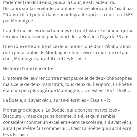
Parlement de Bordeaux, puis à la Cour, il est l’auteur du
Discours sur la servitude volontaire rédigé alors qu’il n’avait pas
Énergie
20 ans et il fut publié dans son intégralité après sa mort en 1563
par Montaigne.
Mobilité
L’amitié qui lie les deux hommes est une histoire d’amour qui se
termine brutalement par la mort de La Boétie à l’âge de 33 ans.
Numérique
Quel rôle cette amitié et ce deuil ont-ils joué dans l’élaboration
de la philosophie de Montaigne ? Sans vivre la mort de cet ami
Philo
cher, Montaigne aurait-il écrit les Essais ?
Histoire d’une rencontre :
Santé
L’histoire de leur rencontre n’est pas celle de deux philosophes
mais celle de deux magistrats, tous deux du Périgord, La Boétie
Science
étant un peu plus âgé que Montaigne… On est en 1557, 1558…
La Boétie, s’il avait vécu, aurait-il écrit les « Essais » ?:
UPPM
Montaigne dit que si La Boétie, qui a écrit ce merveilleux «
Discours », mais de jeune homme, dit-il, et qu’il semble
A PROPOS
considérer comme un excellent exercice scolaire, s’il avait vécu,
aurait peut-être fait comme lui… C’est La Boétie qui aurait écrit
Le projet
les « Essais ».