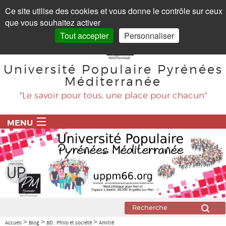
Panneau de gestion des cookies
Ce site utilise des cookies et vous donne le contrôle sur ceux
que vous souhaitez activer
Tout accepter
Personnaliser
Université Populaire Pyrénées
Méditerranée
"Le savoir pour tous, une place pour chacun"
MENU
ACCUEIL
PROGRAMME
BLOG
Agriculture
>
>
>
Accueil
Blog
BD : Philo et société
Amitié