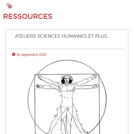
Alimentation
RESSOURCES
BD : Philo et société
ATELIERS SCIENCES HUMAINES ET PLUS...
Conscience
26 septembre 2020
Culture, médias
Démocratie, gouvernances
Droits Humains, solidarité
Écologie, environnement, climat
Économie
Éducation, familles