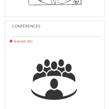
Énergie
Mobilité
CONFÉRENCES
Numérique
18 janvier 2021
Philo
Santé
Science
UPPM
A PROPOS
Le projet