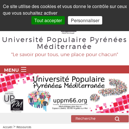
Panneau de gestion des cookies
Ce site utilise des cookies et vous donne le contrôle sur ceux
que vous souhaitez activer
Tout accepter
Personnaliser
Université Populaire Pyrénées
Méditerranée
"Le savoir pour tous, une place pour chacun"
MENU
ACCUEIL
PROGRAMME
BLOG
Agriculture
>
Accueil
Ressources