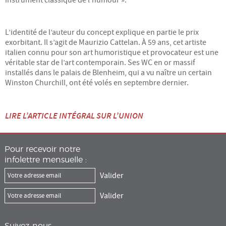
Énergie
L’identité de l’auteur du concept explique en partie le prix
exorbitant. Il s’agit de Maurizio Cattelan. À 59 ans, cet artiste
Mobilité
italien connu pour son art humoristique et provocateur est une
véritable star de l’art contemporain. Ses WC en or massif
Numérique
installés dans le palais de Blenheim, qui a vu naître un certain
Winston Churchill, ont été volés en septembre dernier.
Philo
LIRE L’ARTICLE INTÉGRAL SUR L’UNION
Santé
Science
Pour recevoir notre
infolettre mensuelle :
UPPM
A PROPOS
Le projet
Suivez-nous