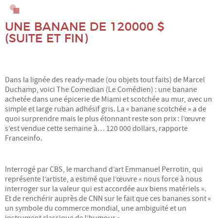
Alimentation
UNE BANANE DE 120000 $
(SUITE ET FIN)
BD : Philo et société
Conscience
Dans la lignée des ready-made (ou objets tout faits) de Marcel
Duchamp, voici The Comedian (Le Comédien) : une banane
Culture, médias
achetée dans une épicerie de Miami et scotchée au mur, avec un
simple et large ruban adhésif gris. La « banane scotchée » a de
Démocratie, gouvernances
quoi surprendre mais le plus étonnant reste son prix : l’œuvre
s’est vendue cette semaine à… 120 000 dollars, rapporte
Franceinfo.
Droits Humains, solidarité
Écologie, environnement, climat
Interrogé par CBS, le marchand d’art Emmanuel Perrotin, qui
représente l’artiste, a estimé que l’œuvre « nous force à nous
Économie
interroger sur la valeur qui est accordée aux biens matériels ».
Et de renchérir auprès de CNN sur le fait que ces bananes sont «
un symbole du commerce mondial, une ambiguïté et un
Éducation, familles
instrument classique de l’humour ».