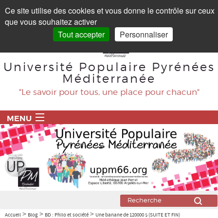
Panneau de gestion des cookies
Ce site utilise des cookies et vous donne le contrôle sur ceux
que vous souhaitez activer
Tout accepter
Personnaliser
Université Populaire Pyrénées
Méditerranée
"Le savoir pour tous, une place pour chacun"
MENU
ACCUEIL
PROGRAMME
BLOG
Agriculture
>
>
>
Accueil
Blog
BD : Philo et société
Une banane de 120000 $ (SUITE ET FIN)