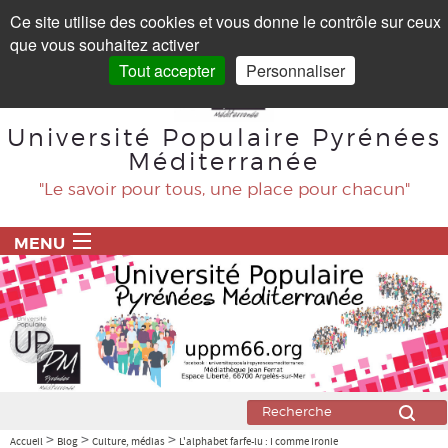
Panneau de gestion des cookies
Ce site utilise des cookies et vous donne le contrôle sur ceux
que vous souhaitez activer
Tout accepter
Personnaliser
Université Populaire Pyrénées
Méditerranée
"Le savoir pour tous, une place pour chacun"
MENU
ACCUEIL
PROGRAMME
BLOG
Agriculture
>
>
>
Accueil
Blog
Culture, médias
L'alphabet farfe-lu : I comme Ironie