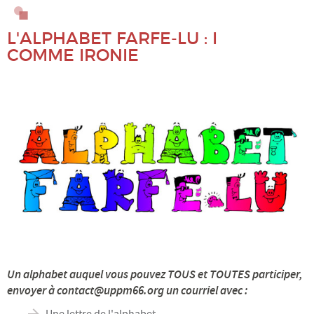
Alimentation
L'ALPHABET FARFE-LU : I
COMME IRONIE
BD : Philo et société
Conscience
Culture, médias
Démocratie, gouvernances
Droits Humains, solidarité
Écologie, environnement, climat
Économie
Un alphabet auquel vous pouvez TOUS et TOUTES participer,
envoyer à contact@uppm66.org un courriel avec :
Éducation, familles
Une lettre de l'alphabet