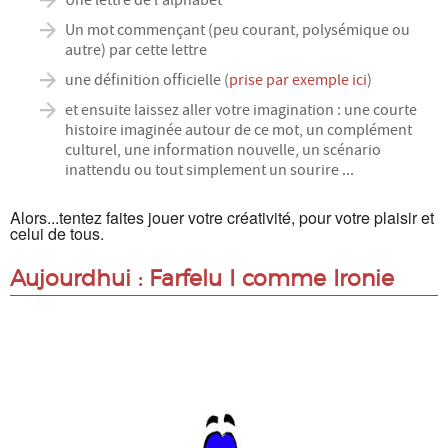
Un mot commençant (peu courant, polysémique ou
Énergie
autre) par cette lettre
une définition officielle (
prise par exemple ici
)
Mobilité
et ensuite laissez aller votre imagination : une courte
histoire imaginée autour de ce mot, un complément
Numérique
culturel, une information nouvelle, un scénario
inattendu ou tout simplement un sourire ...
Philo
Alors...tentez faites jouer votre créativité, pour votre plaisir et
celui de tous.
Santé
Aujourdhui : Farfelu I comme Ironie
Science
UPPM
A PROPOS
Le projet