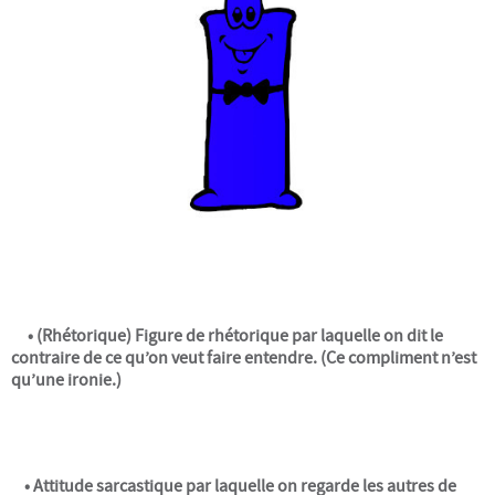
Devenir adhérent
Rejoignez-nous
Conseil Collégial
Statuts
Assemblées Générales
RESSOURCES
• (Rhétorique) Figure de rhétorique par laquelle on dit le
contraire de ce qu’on veut faire entendre. (Ce compliment n’est
Ateliers sciences humaines et plus...
qu’une ironie.)
Conférences
Autres ressources
• Attitude sarcastique par laquelle on regarde les autres de