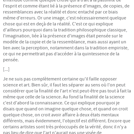
l'esprit et comme étant lié à la présence d'images, de copies, de
Devenir adhérent
ressemblances avec la réalité et donc entaché par ce biais
même d'erreurs. Or une image, c'est nécessairement quelque
chose qui est en deçà de la réalité. C'est ce qui explique
Rejoignez-nous
d'ailleurs pourquoi dans la tradition philosophique classique,
l'imagination, liée à la présence d'images était pensée sur le
Conseil Collégial
modèle de la copie et de la ressemblance, mais aussi ayant un
lien avec la perception, notamment dans la tradition empiriste,
ce qui ne permettrait pas d’accéder à la quintessence de la
Statuts
pensée.
[...]
Assemblées Générales
Je ne suis pas complètement certaine qu'il faille opposer
science et art. Bien sûr, il faut les séparer au sens où l'on peut
RESSOURCES
considérer que la finalité de l'art n'est peut-être pas tout à fait la
même que celle de la science. Au fond la finalité de la science
Ateliers sciences humaines et plus...
c'est d'abord la connaissance. Ce qui explique pourquoi je
disais que quand on imagine quelque chose, et quand on croit
quelque chose, on croit avoir affaire à deux états mentaux
Conférences
différents, mais évidemment, l'objectif est différent. Encore que
certains artistes sont très préoccupés de la vérité, donc il n'y a
Autres ressources
pas lieu de dire que l'art n'aurait pas une visée de