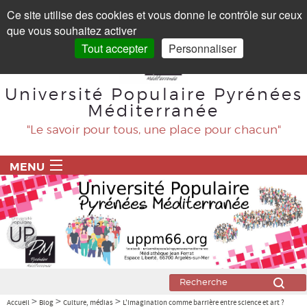
Panneau de gestion des cookies
Ce site utilise des cookies et vous donne le contrôle sur ceux
que vous souhaitez activer
Tout accepter
Personnaliser
Université Populaire Pyrénées
Méditerranée
"Le savoir pour tous, une place pour chacun"
MENU
ACCUEIL
PROGRAMME
BLOG
Agriculture
>
>
>
Accueil
Blog
Culture, médias
L'imagination comme barrière entre science et art ?