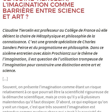
L'IMAGINATION COMME
Énergie
BARRIÈRE ENTRE SCIENCE
ET ART ?
Mobilité
Claudine Tiercelin est professeur au Collège de France où elle
Numérique
détient la chaire de Métaphysique et philosophie de la
connaissance. C'est une grande spécialiste de Charles
Philo
Sanders Peirce et du pragmatisme en philosophie. Dans ce
sixième entretien avec Alain Prochiantz sur le thème de
l'imagination, il est question de l'utilisation trompeuse de
Santé
l'imagination pour construire une distinction entre art et
science.
Science
[...]
UPPM
Souvent, on présente l'imagination comme étant un risque
relativement à ce que pourrait être la scientificité rigoureuse de
A PROPOS
la démarche scientifique, mais je crois qu'il y a là plusieurs
malentendus qu'il faut dissiper. D'abord, ce qui explique qu'on
y voit un risque, c'est que très souvent l'imagination est
Le projet
entendue comme quelque chose qui a trait à la passivité de