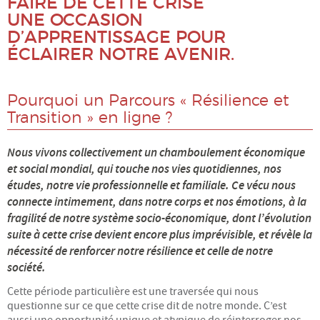
FAIRE DE CETTE CRISE
UNE OCCASION
Énergie
D’APPRENTISSAGE POUR
ÉCLAIRER NOTRE AVENIR.
Mobilité
Numérique
Pourquoi un Parcours « Résilience et
Transition » en ligne ?
Philo
Nous vivons collectivement un chamboulement économique
et social mondial, qui touche nos vies quotidiennes, nos
Santé
études, notre vie professionnelle et familiale. Ce vécu nous
connecte intimement, dans notre corps et nos émotions, à la
Science
fragilité de notre système socio-économique, dont l’évolution
suite à cette crise devient encore plus imprévisible, et révèle la
UPPM
nécessité de renforcer notre résilience et celle de notre
société.
A PROPOS
Cette période particulière est une traversée qui nous
questionne sur ce que cette crise dit de notre monde. C’est
Le projet