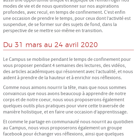
aussi une opportunité unique et atypique de réinterroger nos
modes de vie et de nous questionner sur nos aspirations
Devenir adhérent
profondes, avec recul, en temps de confinement. C’est enfin
une occasion de prendre le temps, pour ceux dont l’activité est
suspendue, de se former sur des sujets de fond, dans la
Rejoignez-nous
perspective de se mettre soi-même en transition.
Conseil Collégial
Du 31 mars au 24 avril 2020
Statuts
Le Campus se mobilise pendant le temps de confinement pour
vous proposer pendant 4 semaines des lectures, des vidéos,
des articles académiques qui résonnent avec l’actualité, et nous
Assemblées Générales
aident à prendre de la hauteur et à enrichir nos réflexions.
Comme nous aimons nourrir la tête, mais que nous sommes
RESSOURCES
convaincus que nous avons beaucoup à apprendre de notre
corps et de notre coeur, nous vous proposerons également
Ateliers sciences humaines et plus...
quelques outils plus pratiques pour vivre cette traversée de
manière holistique, et en faire une occasion d’apprentissage.
Conférences
Et comme le partage en communauté nous nourrit au quotidien
au Campus, nous vous proposerons également un groupe
facebook pour échanger vos réflexions, ainsi que quelques
Autres ressources