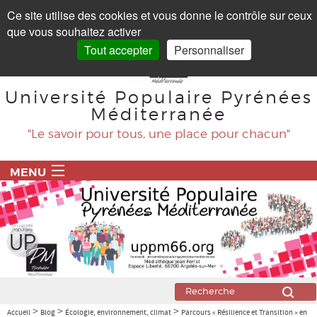
Panneau de gestion des cookies
Ce site utilise des cookies et vous donne le contrôle sur ceux
que vous souhaitez activer
Tout accepter
Personnaliser
Université Populaire Pyrénées
Méditerranée
"Le savoir pour tous, une place pour chacun"
MENU
ACCUEIL
PROGRAMME
BLOG
Agriculture
>
>
>
Accueil
Blog
Écologie, environnement, climat
Parcours « Résilience et Transition » en