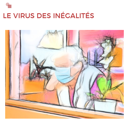
Alimentation
LE VIRUS DES INÉGALITÉS
BD : Philo et société
Conscience
Culture, médias
Démocratie, gouvernances
Droits Humains, solidarité
Écologie, environnement, climat
Économie
Éducation, familles