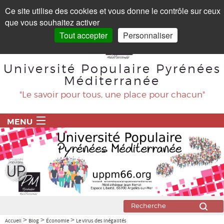
Panneau de gestion des cookies
Ce site utilise des cookies et vous donne le contrôle sur ceux
que vous souhaitez activer
Tout accepter
Personnaliser
Université Populaire Pyrénées
Méditerranée
"Le savoir pour tous, une place pour chacun"
MENU
ACCUEIL
PROGRAMME
BLOG
Agriculture
>
>
>
Accueil
Blog
Économie
Le virus des inégalités