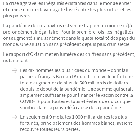
La crise aggrave les inégalités existantes dans le monde entier
et creuse encore davantage le fossé entre les plus riches et les
Devenir adhérent
plus pauvres
La pandémie de coranavirus est venue frapper un monde déjà
Rejoignez-nous
profondément inégalitaire. Pour la première fois, les inégalités
ont augmenté simultanément dans la quasi-totalité des pays du
Conseil Collégial
monde. Une situation sans précédent depuis plus d’un siècle.
Le rapport d’Oxfam met en lumière des chiffres sans précédent,
Statuts
notamment :
Les dix hommes les plus riches du monde – dont fait
Assemblées Générales
partie le français Bernard Arnault – ont vu leur fortune
totale augmenter de plus de 500 milliards de dollars
depuis le début de la pandémie. Une somme qui serait
RESSOURCES
amplement suffisante pour financer le vaccin contre la
COVID-19 pour toutes et tous et éviter que quiconque
Ateliers sciences humaines et plus...
sombre dans la pauvreté à cause de la pandémie.
En seulement 9 mois, les 1 000 milliardaires les plus
Conférences
fortunés, principalement des hommes blancs, avaient
recouvré toutes leurs pertes.
Autres ressources