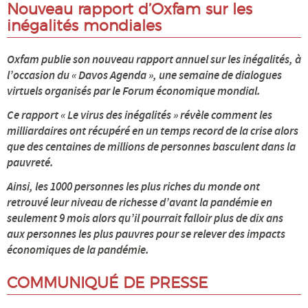
Nouveau rapport d’Oxfam sur les
Énergie
inégalités mondiales
Oxfam publie son nouveau rapport annuel sur les inégalités, à
Mobilité
l’occasion du « Davos Agenda », une semaine de dialogues
virtuels organisés par le Forum économique mondial.
Numérique
Ce rapport « Le virus des inégalités » révèle comment les
Philo
milliardaires ont récupéré en un temps record de la crise alors
que des centaines de millions de personnes basculent dans la
pauvreté.
Santé
Ainsi, les 1000 personnes les plus riches du monde ont
Science
retrouvé leur niveau de richesse d’avant la pandémie en
seulement 9 mois alors qu’il pourrait falloir plus de dix ans
UPPM
aux personnes les plus pauvres pour se relever des impacts
économiques de la pandémie.
A PROPOS
COMMUNIQUÉ DE PRESSE
Le projet