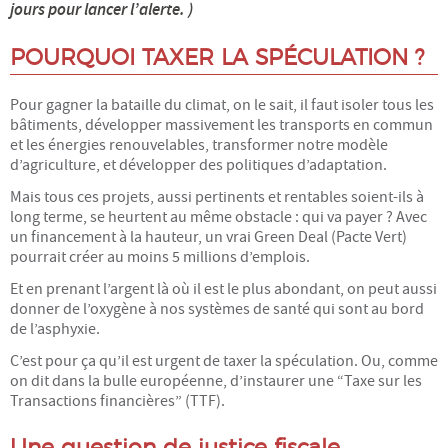
jours pour lancer l’alerte. )
Énergie
POURQUOI TAXER LA SPÉCULATION ?
Mobilité
Pour gagner la bataille du climat, on le sait, il faut isoler tous les
bâtiments, développer massivement les transports en commun
Numérique
et les énergies renouvelables, transformer notre modèle
d’agriculture, et développer des politiques d’adaptation.
Philo
Mais tous ces projets, aussi pertinents et rentables soient-ils à
long terme, se heurtent au même obstacle : qui va payer ? Avec
Santé
un financement à la hauteur, un vrai Green Deal (Pacte Vert)
pourrait créer au moins 5 millions d’emplois.
Science
Et en prenant l’argent là où il est le plus abondant, on peut aussi
donner de l’oxygène à nos systèmes de santé qui sont au bord
de l’asphyxie.
UPPM
C’est pour ça qu’il est urgent de taxer la spéculation. Ou, comme
on dit dans la bulle européenne, d’instaurer une “Taxe sur les
A PROPOS
Transactions financières” (TTF).
Le projet
Une question de justice fiscale