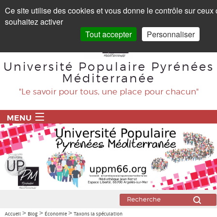
Panneau de gestion des cookies
Ce site utilise des cookies et vous donne le contrôle sur ceux
souhaitez activer
Tout accepter
Personnaliser
Université Populaire Pyrénées
Méditerranée
"Le savoir pour tous, une place pour chacun"
MENU
ACCUEIL
PROGRAMME
BLOG
Agriculture
>
>
>
Accueil
Blog
Économie
Taxons la spéculation