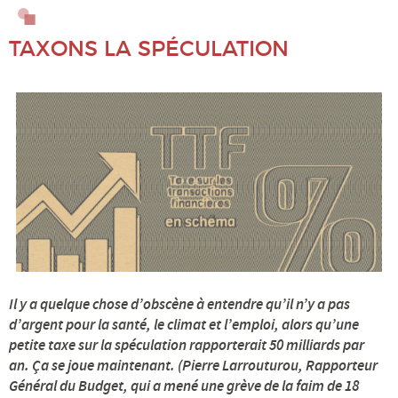
Alimentation
TAXONS LA SPÉCULATION
BD : Philo et société
Conscience
Culture, médias
Démocratie, gouvernances
Droits Humains, solidarité
Écologie, environnement, climat
Il y a quelque chose d’obscène à entendre qu’il n’y a pas
d’argent pour la santé, le climat et l’emploi, alors qu’une
Économie
petite taxe sur la spéculation rapporterait 50 milliards par
an. Ça se joue maintenant. (Pierre Larrouturou, Rapporteur
Général du Budget, qui a mené une grève de la faim de 18
Éducation, familles