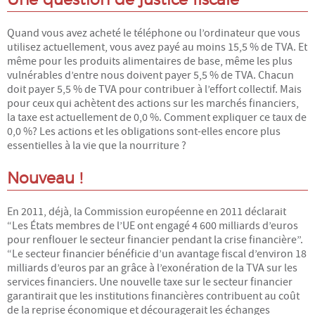
Devenir adhérent
Quand vous avez acheté le téléphone ou l’ordinateur que vous
utilisez actuellement, vous avez payé au moins 15,5 % de TVA. Et
même pour les produits alimentaires de base, même les plus
Rejoignez-nous
vulnérables d’entre nous doivent payer 5,5 % de TVA. Chacun
doit payer 5,5 % de TVA pour contribuer à l’effort collectif. Mais
Conseil Collégial
pour ceux qui achètent des actions sur les marchés financiers,
la taxe est actuellement de 0,0 %. Comment expliquer ce taux de
0,0 %? Les actions et les obligations sont-elles encore plus
Statuts
essentielles à la vie que la nourriture ?
Assemblées Générales
Nouveau !
RESSOURCES
En 2011, déjà, la Commission européenne en 2011 déclarait
“Les États membres de l’UE ont engagé 4 600 milliards d’euros
Ateliers sciences humaines et plus...
pour renflouer le secteur financier pendant la crise financière”.
“Le secteur financier bénéficie d’un avantage fiscal d’environ 18
milliards d’euros par an grâce à l’exonération de la TVA sur les
Conférences
services financiers. Une nouvelle taxe sur le secteur financier
garantirait que les institutions financières contribuent au coût
Autres ressources
de la reprise économique et découragerait les échanges