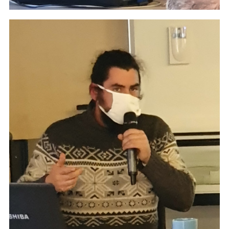
Devenir adhérent
Rejoignez-nous
Conseil Collégial
Statuts
Assemblées Générales
RESSOURCES
Ateliers sciences humaines et plus...
Conférences
Autres ressources