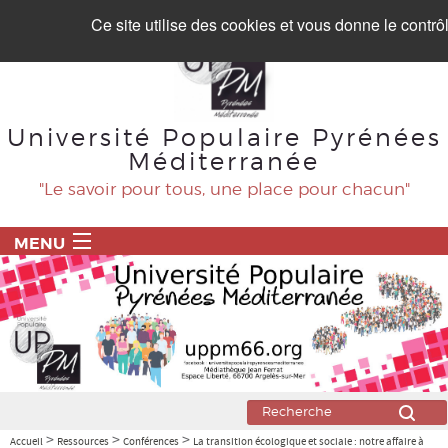
Panneau de gestion des cookies
Ce site utilise des cookies et vous donne le contr
Université Populaire Pyrénées
Méditerranée
"Le savoir pour tous, une place pour chacun"
MENU
ACCUEIL
PROGRAMME
BLOG
Agriculture
>
>
>
Accueil
Ressources
Conférences
La transition écologique et sociale : notre affaire à