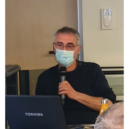
Énergie
Mobilité
Numérique
Philo
Santé
Science
UPPM
A PROPOS
Le projet